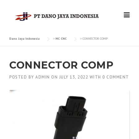
Skip
to
content
Dano Jaya Indonesia
>
MC CNC
>
CONNECTOR COMP
CONNECTOR COMP
POSTED BY
ADMIN
ON
JULY 13, 2022
WITH
0 COMMENT