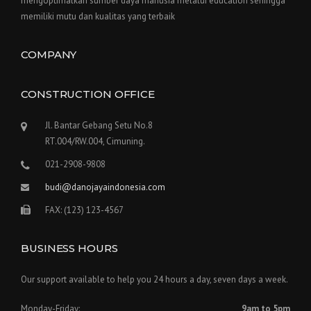
mengoptimalkan sumber daya manusia melalui education sehingga
memiliki mutu dan kualitas yang terbaik
COMPANY
CONSTRUCTION OFFICE
Jl. Bantar Gebang Setu No.8
RT.004/RW.004, Cimuning.
021-2908-9808
budi@danojayaindonesia.com
FAX: (123) 123-4567
BUSINESS HOURS
Our support available to help you 24 hours a day, seven days a week.
Monday-Friday:
9am to 5pm