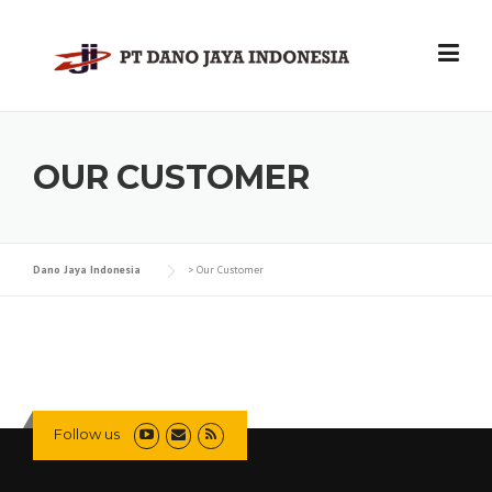
Skip
to
content
OUR CUSTOMER
Dano Jaya Indonesia
>
Our Customer
Follow us