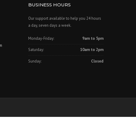
BUSINESS HOURS
Our support available to help you 24 hours
a day, seven days a week.
Monday-Friday:
9am to 5pm
om
Saturday:
10am to 2pm
Sunday:
Closed