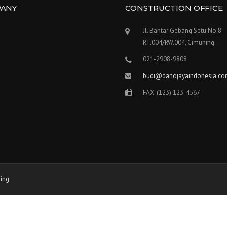
ANY
CONSTRUCTION OFFICE
Jl. Bantar Gebang Setu No.8
RT.004/RW.004, Cimuning.
021-2908-9808
budi@danojayaindonesia.c
FAX: (123) 123-4567
ing