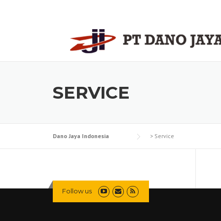
Skip
to
content
SERVICE
Dano Jaya Indonesia
>
Service
Follow us