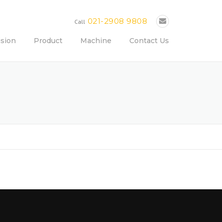
021-2908 9808
Call
ision
Product
Machine
Contact Us