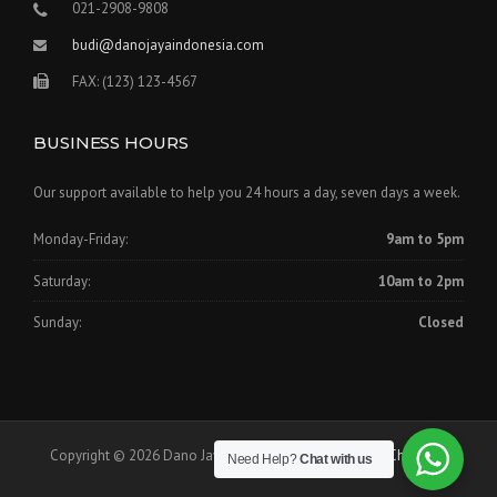
021-2908-9808
budi@danojayaindonesia.com
FAX: (123) 123-4567
BUSINESS HOURS
Our support available to help you 24 hours a day, seven days a week.
Monday-Friday:
9am to 5pm
Saturday:
10am to 2pm
Sunday:
Closed
Copyright © 2026 Dano Jaya Indonesia - Theme by
WPCharming
Need Help?
Chat with us