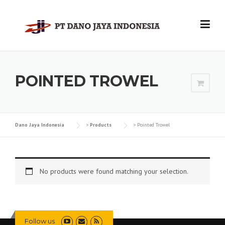
Skip
to
content
POINTED TROWEL
Dano Jaya Indonesia
>
Products
>
Pointed Trowel
No products were found matching your selection.
Follow us