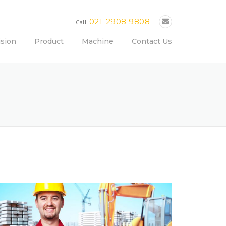
021-2908 9808
Call
ision
Product
Machine
Contact Us