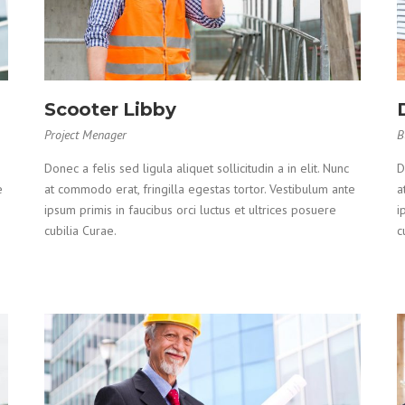
Scooter Libby
Project Menager
B
Donec a felis sed ligula aliquet sollicitudin a in elit. Nunc
D
e
at commodo erat, fringilla egestas tortor. Vestibulum ante
a
ipsum primis in faucibus orci luctus et ultrices posuere
i
cubilia Curae.
c