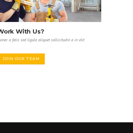
Work With Us?
onec a felis sed ligula aliquet sollicitudin a in elit
JOIN OUR TEAM